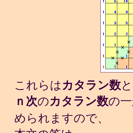
これらは
カタラン数
と
ｎ次
の
カタラン数
の一
められますので、