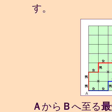
す。
Ａ
から
Ｂ
へ至る
最