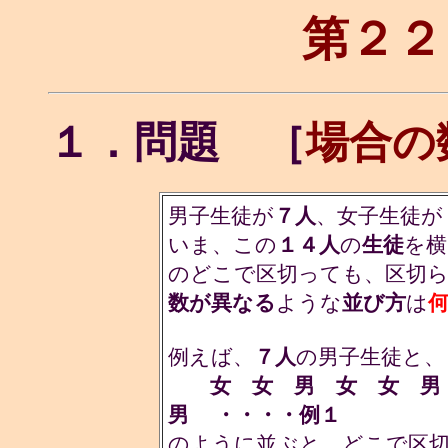
第２２
１．問題 ［
場合の
男子生徒が
７人
、女子生徒が
いま、この
１４人
の
生徒
を横
のどこで区切っても、区切
数が異なる
ような
並び方
は
例えば、
７人
の男子生徒と、
女 女 男 女 女 
男 ・・・・例１
のように並ぶと、どこで区