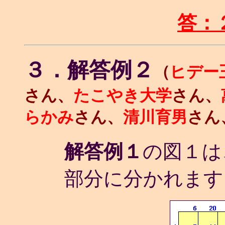
答：
３．解答例２
（
ヒデー
さん、
たこやき大学
さん、
らかみ
さん、
清川育男
さん
解答例１
の図１は
部分に分かれます