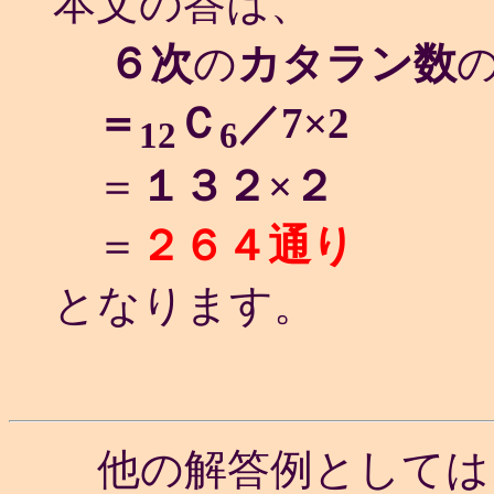
本文の答は、
６次
の
カタラン数
＝
Ｃ
／7×2
12
6
＝
１３２×２
＝
２６４通り
となります。
他の解答例としては