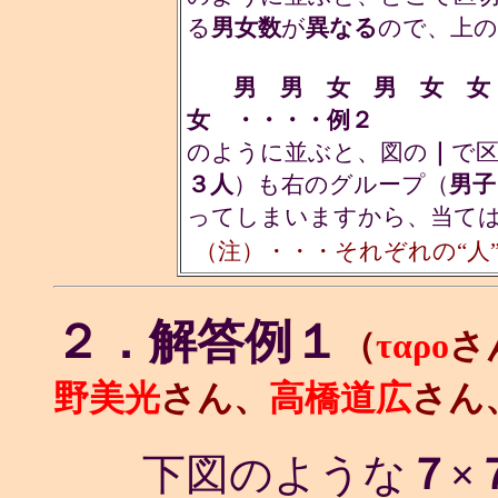
る
男女数
が
異なる
ので、上の
男 男 女 男 女 
女 ・・・・例２
のように並ぶと、図の
｜
で
３人
）も右のグループ（
男子
ってしまいますから、当て
（注）・・・それぞれの“人
２．解答例１
（
ταρο
さ
野美光
さん、
高橋道広
さん
下図のような
７×