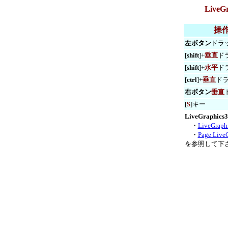
Live
操
左ボタン
ドラ
[
shift
]+
垂直
ド
[
shift
]+
水平
ド
[
ctrl
]+
垂直
ド
右ボタン
垂直
[
S
]キー
LiveGraphics
・
LiveGraph
・
Page Live
を参照して下